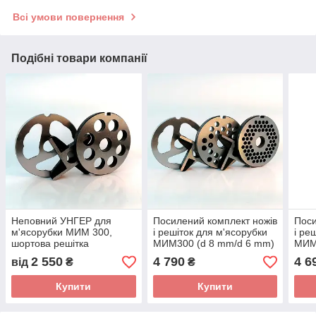
Всі умови повернення
Подібні товари компанії
Неповний УНГЕР для
Посилений комплект ножів
Поси
м'ясорубки МИМ 300,
і решіток для м'ясорубки
і ре
шортова решітка
MИМ300 (d 8 mm/d 6 mm)
MИМ
mm)
2 550
4 790
4 6
від
₴
₴
Купити
Купити