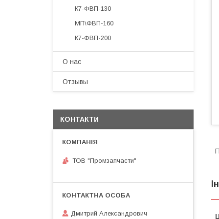
К7-ФВП-130
МП\ФВП-160
К7-ФВП-200
О нас
Отзывы
КОНТАКТИ
П
ТОВ "Промзапчасти"
І
Дмитрий Александрович
Ц