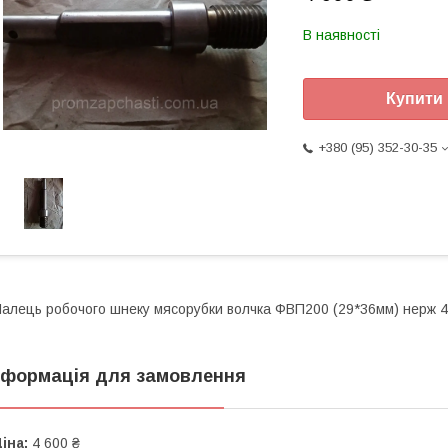
В наявності
Купити
+380 (95) 352-30-35
алець робочого шнеку мясорубки волчка ФВП200 (29*36мм) нерж 
нформація для замовлення
іна:
4 600 ₴