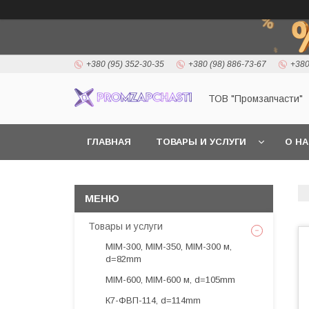
+380 (95) 352-30-35
+380 (98) 886-73-67
+380
ТОВ "Промзапчасти"
ГЛАВНАЯ
ТОВАРЫ И УСЛУГИ
О Н
Товары и услуги
МІМ-300, МІМ-350, МІМ-300 м,
d=82mm
МІМ-600, МІМ-600 м, d=105mm
К7-ФВП-114, d=114mm