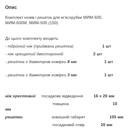
Опис
Комплект ножів і решіток для м'ясорубки МИМ-600,
МИМ-600М, МИМ-500 (150)
До цього комплекту входить:
- підрізний ніж (приймана решітка)
1 шт
- ніж хрещатий двосторонній
2 шт
- решітка з діаметром комірки
8 мм
1 шт
- решітка з діаметром комірки
3 мм
1 шт
ніж хрестовий
посадкове відведення
16 х 20 мм
товщина
10
мм
решітки
зовнішній габарит
105 мм
посадковий отвір
20 мм