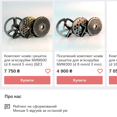
Комплект ножів і решіток
Посилений комплект ножів
Комп
для м'ясорубки MИМ600
і решіток для м'ясорубки
для
(d 8 mm/d 5 mm) (БЕЗ
MИМ300 (d 8 mm/d 3 mm)
(d 1
БОРТА)
БОР
7 750
4 900
7 0
₴
₴
Купити
Купити
Про нас
Рейтинг не сформований
Менше 5 відгуків за останній рік