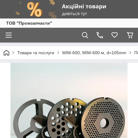
ТОВ "Промзапчасти"
Товари та послуги
МІМ-600, МІМ-600 м, d=105mm
П