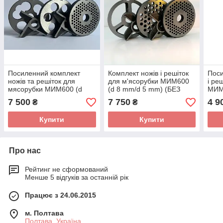
Посиленний комплект
Комплект ножів і решіток
Поси
ножів та решіток для
для м'ясорубки MИМ600
і ре
мясорубки МИМ600 (d
(d 8 mm/d 5 mm) (БЕЗ
MИМ
25mm\d 5 mm)(БЕЗ
БОРТА)
7 500
7 750
4 9
₴
₴
БОРТА)
Купити
Купити
Про нас
Рейтинг не сформований
Менше 5 відгуків за останній рік
Працює з 24.06.2015
м. Полтава
Полтава, Україна