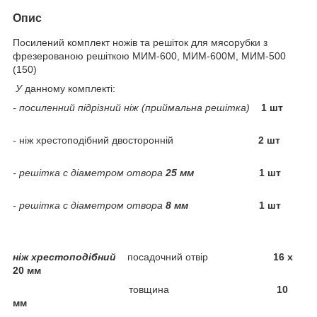
Опис
Посилений комплект ножів та решіток для мясорубки з
фрезерованою решіткою МИМ-600, МИМ-600М, МИМ-500
(150)
У
данному комплекті:
- посиленний підрізний ніж (приймальна решітка)
1 шт
-
ніж хрестоподібний двосторонній
2 шт
- решітка с діаметром отвора
25 мм
1 шт
- решітка с діаметром отвора
8 мм
1 шт
ніж хрестоподібний
посадочний отвір
16 х
20 мм
товщина
10
мм