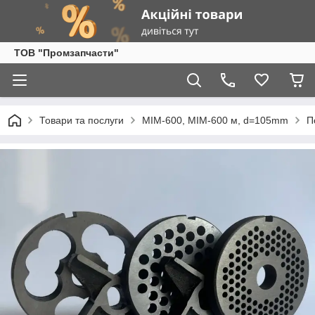
ТОВ "Промзапчасти"
Товари та послуги
МІМ-600, МІМ-600 м, d=105mm
П